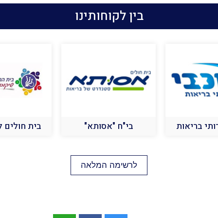
בין לקוחותינו
"אסותא"
בית חולים לוינשטיין
משרד הב
לרשימה המלאה