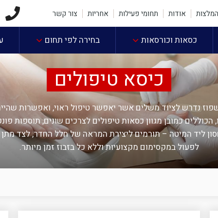
2
מלצות
אודות
תחומי פעילות
אחריות
צור קשר
כסאות וכורסאות
בחירה לפי תחום
ע
כיסא טיפולים
שפוז נדרש לציוד משלים אשר יאפשר טיפול ראוי, ואפשרות שהייה
, הכוללים כמובן מגוון כסאות טיפולים לצרכים שונים, תוספות פונק
סון ליד המיטה – תורמים ליצירת המראה של חלל החדר, לצד מתן 
לפעול במקסימום מקצועיות וללא כל בזבוז זמן מיותר.