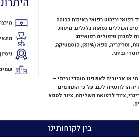
היתרונו
ד רפואי וריהוט רפואי באיכות גבוהה
מיוצר 
טים הכוללים כסאות גלגלים, מיטות
 למגוון טיפולים רפואיים:
מתאימ
פיזיותרפיה, גניקולוגיה, חדרי ניתוח, גסטרו, מרפאות, וטרינריה, ספא (SPA), קוסמטיקה,
סדי וביתי.
ניסיון
שמים 
י או אביזרים לאשפוז מוסדי וביתי –
יה הרלוונטית לכם, על פי התחומים
טרינרי, ציוד לרפואה משלימה, ציוד לספא
ם.
בין לקוחותינו