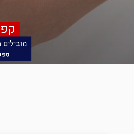
קפל
מובילים ב
ספק