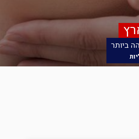
רץ
הה ביותר
יות