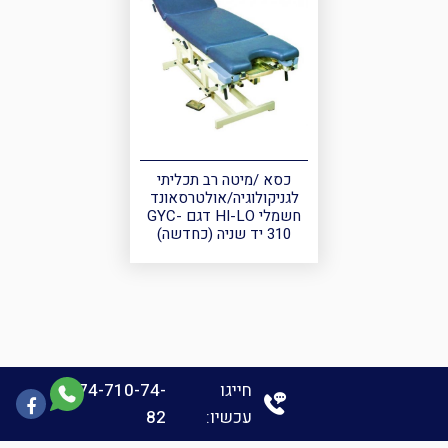
כסא /מיטה רב תכליתי
לגניקולוגיה/אולטרסאונד
חשמלי HI-LO דגם GYC-
310 יד שניה (כחדשה)
חייגו
074-710-74-
קישו
עכשיו:
82
לעמו